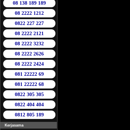
08 138 189 189
08 2222 1212
0822 227 227
08 2222 2121
08 2222 3232
08 2222 2626
08 2222 2424
081 22222 69
081 22222 68
0822 305 305
0822 404 404
0812 805 189
Kerjasama