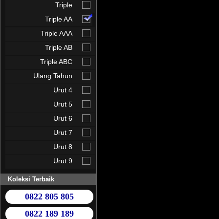
Triple
Triple AA
Triple AAA
Triple AB
Triple ABC
Ulang Tahun
Urut 4
Urut 5
Urut 6
Urut 7
Urut 8
Urut 9
Koleksi Terbaik
0822 805 805
0822 189 189