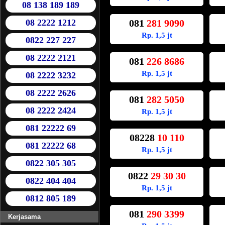
08 138 189 189
08 2222 1212
081
281 9090
Rp. 1,5 jt
0822 227 227
08 2222 2121
081
226 8686
Rp. 1,5 jt
08 2222 3232
08 2222 2626
081
282 5050
08 2222 2424
Rp. 1,5 jt
081 22222 69
08228
10 110
081 22222 68
Rp. 1,5 jt
0822 305 305
0822
29 30 30
0822 404 404
Rp. 1,5 jt
0812 805 189
081
290 3399
Kerjasama